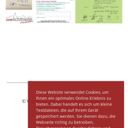
Diese Website verwendet Cookies, um
Ihnen ein optimales Online-Erlebnis zu
© Vogelsberger Generationennetzwerk
bieten. Dabei handelt es sich um kleine
/Nachbarschaftsfamilie e. V.
Textdateien, die auf Ihrem Gerät
Erstellt mit ClubDesk Vereinssoftware
gespeichert werden. Sie dienen dazu, die
Webseite richtig zu betreiben,